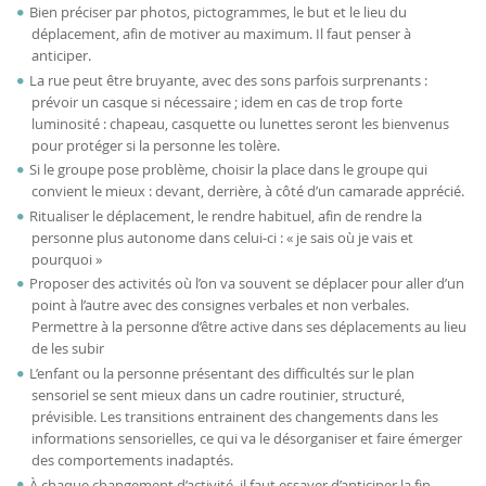
Bien préciser par photos, pictogrammes, le but et le lieu du
déplacement, afin de motiver au maximum. Il faut penser à
anticiper.
La rue peut être bruyante, avec des sons parfois surprenants :
prévoir un casque si nécessaire ; idem en cas de trop forte
luminosité : chapeau, casquette ou lunettes seront les bienvenus
pour protéger si la personne les tolère.
Si le groupe pose problème, choisir la place dans le groupe qui
convient le mieux : devant, derrière, à côté d’un camarade apprécié.
Ritualiser le déplacement, le rendre habituel, afin de rendre la
personne plus autonome dans celui-ci : « je sais où je vais et
pourquoi »
Proposer des activités où l’on va souvent se déplacer pour aller d’un
point à l’autre avec des consignes verbales et non verbales.
Permettre à la personne d’être active dans ses déplacements au lieu
de les subir
L’enfant ou la personne présentant des difficultés sur le plan
sensoriel se sent mieux dans un cadre routinier, structuré,
prévisible. Les transitions entrainent des changements dans les
informations sensorielles, ce qui va le désorganiser et faire émerger
des comportements inadaptés.
À chaque changement d’activité, il faut essayer d’anticiper la fin,